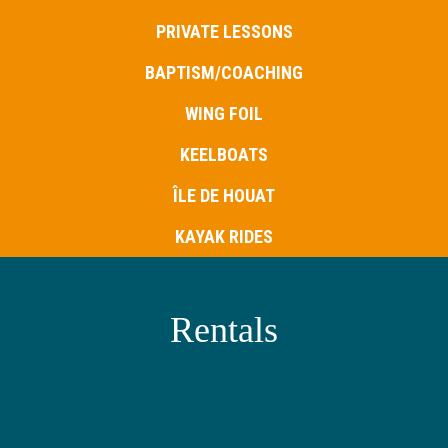
PRIVATE LESSONS
BAPTISM/COACHING
WING FOIL
KEELBOATS
ÎLE DE HOUAT
KAYAK RIDES
Rentals