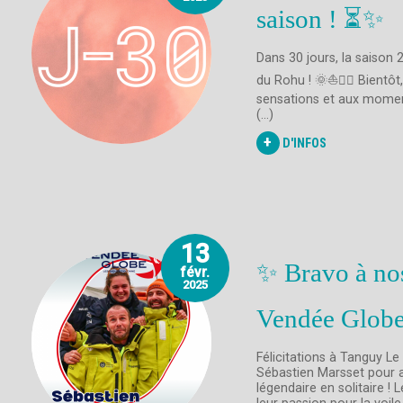
saison ! ⏳✨
Dans 30 jours, la saison
du Rohu ! 🌞⛵🏄‍♂️ Bientôt
sensations et aux moment
(...)
+
D'INFOS
13
✨ Bravo à no
févr.
2025
Vendée Globe
Félicitations à Tanguy Le
Sébastien Marsset pour a
légendaire en solitaire ! 