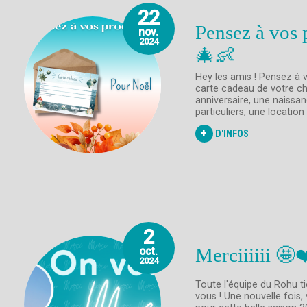
22
Pensez à vos 
nov.
2024
🎄👶
Hey les amis ! Pensez à 
carte cadeau de votre ch
anniversaire, une naissan
particuliers, une location (
+
D'INFOS
2
Merciiiiii 🤩❤
oct.
2024
Toute l'équipe du Rohu t
vous ! Une nouvelle fois