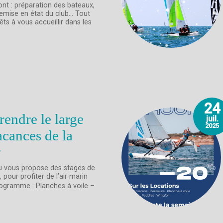
pont : préparation des bateaux,
 remise en état du club… Tout
êts à vous accueillir dans les
24
rendre le large
juil.
2025
acances de la

u vous propose des stages de
, pour profiter de l’air marin
rogramme : Planches à voile –