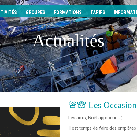
TIVITÉS
GROUPES
FORMATIONS
TARIFS
INFORMAT
Actualités
🚨🙈 Les Occasion
Les amis, Noël approche ;-)
Il est temps de faire des emplètes