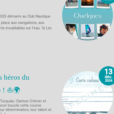
 2025 démarre au Club Nautique
, place aux navigations, aux
s inoubliables sur l’eau. 🚀 Les
13
s héros du
déc.
2024
 ! ⛵🌍
 Turquais, Clarisse Crémer et
voir bouclé cette course
Leur détermination, leur talent et