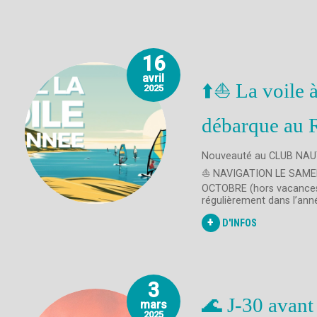
16
avril
⬆️⛵ La voile à
2025
débarque au R
Nouveauté au CLUB NAU
⛵ NAVIGATION LE SAMED
OCTOBRE (hors vacances 
régulièrement dans l’anné
+
D'INFOS
3
🌊 J-30 avant 
mars
2025