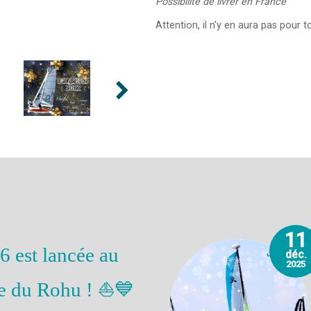
Possibilité de livrer en France
Attention, il n'y en aura pas pour t
11
6 est lancée au
déc.
2025
e du Rohu ! ⛵💙