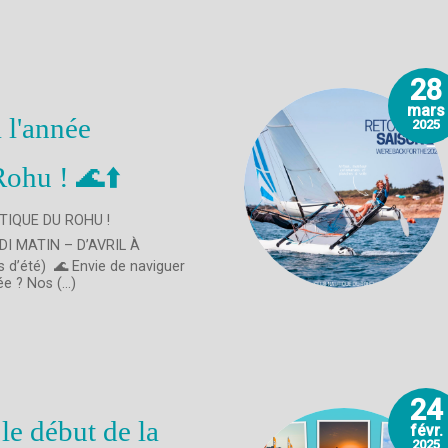
28
mars
 l'année
2025
ohu ! 🌊⬆️
TIQUE DU ROHU !
I MATIN – D’AVRIL À
d’été) 🌊 Envie de naviguer
e ? Nos (...)
24
le début de la
févr.
2025