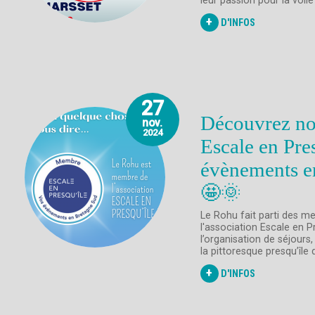
leur passion pour la voile (
+
D'INFOS
27
Découvrez not
nov.
2024
Escale en Pre
évènements e
🤩🌞
Le Rohu fait parti des 
l'association Escale en Pr
l’organisation de séjours
la pittoresque presqu’île d
+
D'INFOS