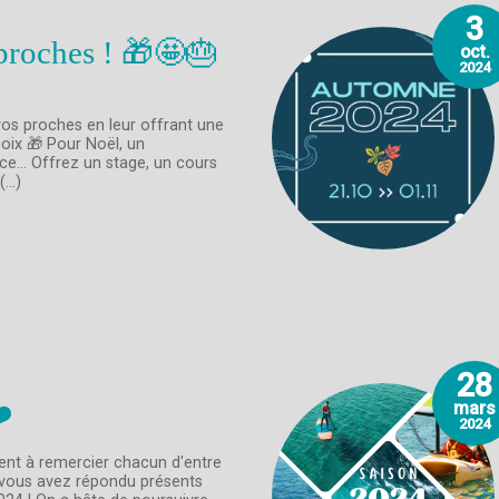
3
proches ! 🎁🤩🎂
oct.
2024
vos proches en leur offrant une
oix 🎁 Pour Noël, un
ce... Offrez un stage, un cours
...)
28
️
mars
2024
ient à remercier chacun d'entre
, vous avez répondu présents