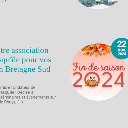
...)
22
re association
nov.
2024
squ'île pour vos
n Bretagne Sud
membre fondateur de
esqu'île ! Dédiée à
, séminaires et événements sur
e Rhuys, (...)