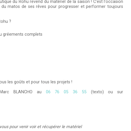
ique du Rohu revend du matériel de la saison ! C'est l'occasion
on du matos de ses rêves pour progresser et performer toujours
Rohu ?
t/ou gréements complets
ous les goûts et pour tous les projets !
ean-Marc BLANCHO au
06 76 05 36 55
(texto) ou sur
vous pour venir voir et récupérer le matériel