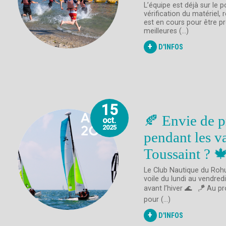
L’équipe est déjà sur le 
vérification du matériel,
est en cours pour être pr
meilleures (...)
+
D'INFOS
15
🍂 Envie de p
oct.
2025
pendant les v
Toussaint ? 
Le Club Nautique du Roh
voile du lundi au vendredi
avant l’hiver 🌊 🪁 Au p
pour (...)
+
D'INFOS