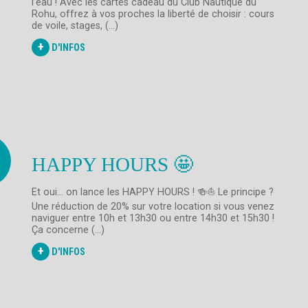
l’eau ! Avec les cartes cadeau du Club Nautique du
Rohu, offrez à vos proches la liberté de choisir : cours
de voile, stages, (...)
+
D'INFOS
HAPPY HOURS 🤩
Et oui… on lance les HAPPY HOURS ! 🍻⛵️ Le principe ?
Une réduction de 20% sur votre location si vous venez
naviguer entre 10h et 13h30 ou entre 14h30 et 15h30 !
Ça concerne (...)
+
D'INFOS