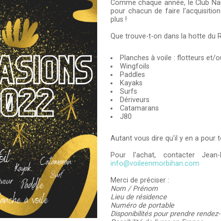
Comme chaque année, le Club Naut
pour chacun de faire l'acquisiti
plus !
Que trouve-t-on dans la hotte du 
Planches à voile : flotteurs e
Wingfoils
Paddles
Kayaks
Surfs
Dériveurs
Catamarans
J80
Autant vous dire qu'il y en a pour t
Pour l'achat, contacter J
info@voileenmorbihan.com
Merci de préciser :
Nom / Prénom
Lieu de résidence
Numéro de portable
Disponibilités pour prendre rendez-