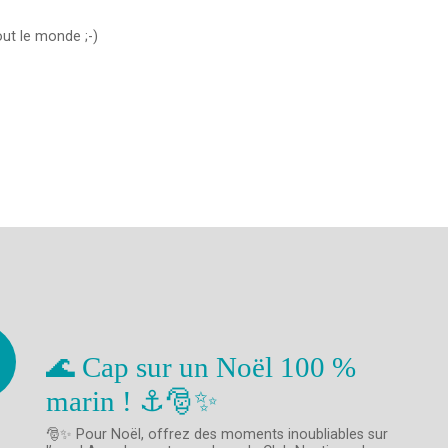
out le monde ;-)
🌊 Cap sur un Noël 100 %
marin ! ⚓🎅✨
🎅✨ Pour Noël, offrez des moments inoubliables sur