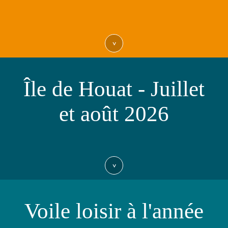
>
Île de Houat - Juillet
et août 2026
>
Voile loisir à l'année