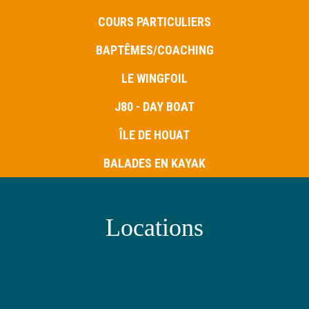
COURS PARTICULIERS
BAPTÊMES/COACHING
LE WINGFOIL
J80 - DAY BOAT
ÎLE DE HOUAT
BALADES EN KAYAK
Locations