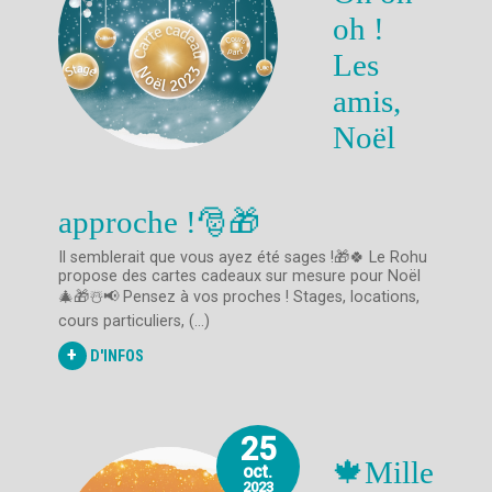
oh !
Les
amis,
Noël
approche !🎅🎁
Il semblerait que vous ayez été sages !🎁🍀 Le Rohu
propose des cartes cadeaux sur mesure pour Noël
🎄🎁☃️📢 Pensez à vos proches ! Stages, locations,
cours particuliers, (...)
+
D'INFOS
25
🍁Mille
oct.
2023