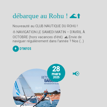
débarque au Rohu ! 🌊⬆️
Nouveauté au CLUB NAUTIQUE DU ROHU !
⛵ NAVIGATION LE SAMEDI MATIN – D’AVRIL À
OCTOBRE (hors vacances d’été) 🌊 Envie de
naviguer régulièrement dans l’année ? Nos (...)
+
D'INFOS
28
📢
mars
2025