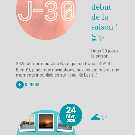
début
de la
saison !
⏳✨
Dans 30 jours,
la saison
2025 démarre au Club Nautique du Rohu ! 🌞⛵🏄‍♂️
Bientôt, place aux navigations, aux sensations et aux
moments inoubliables sur l’eau. 🚀 Les (...)
+
D'INFOS
24
🌊✨
févr.
2025