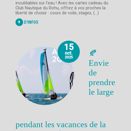
inoubliables sur l’eau ! Avec les cartes cadeau du
Club Nautique du Rohu, offrez à vos proches la
liberté de choisir : cours de voile, stages, (...)
+
D'INFOS
15
🍂
oct.
2025
Envie
de
prendre
le large
pendant les vacances de la