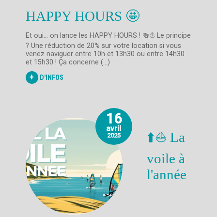
HAPPY HOURS 🤩
Et oui… on lance les HAPPY HOURS ! 🍻⛵️ Le principe
? Une réduction de 20% sur votre location si vous
venez naviguer entre 10h et 13h30 ou entre 14h30
et 15h30 ! Ça concerne (...)
+
D'INFOS
16
avril
⬆️⛵ La
2025
voile à
l'année