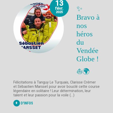
13
✨
févr.
2025
Bravo à
nos
héros
du
Vendée
Globe !
⛵🌍
Félicitations à Tanguy Le Turquais, Clarisse Crémer
et Sébastien Marsset pour avoir bouclé cette course
légendaire en solitaire ! Leur détermination, leur
talent et leur passion pour la voile (...)
+
D'INFOS