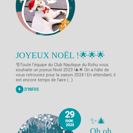
JOYEUX NOËL !🌟🌟🌟
🎅Toute l'équipe du Club Nautique du Rohu vous
souhaite un joyeux Noël 2023 !🎄🌟 On a hâte de
vous retrouvez pour la saison 2024 ! En attendant, il
est encore temps de faire (...)
+
D'INFOS
29
✨🎄
nov.
2023
Oh oh