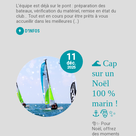
L’équipe est déjà sur le pont : préparation des
bateaux, vérification du matériel, remise en état du
club… Tout est en cours pour être prêts à vous
accueillir dans les meilleures (...)
+
D'INFOS
11
🌊 Cap
déc.
2025
sur un
Noël
100 %
marin !
⚓🎅✨
🎅✨ Pour
Noël, offrez
des moments