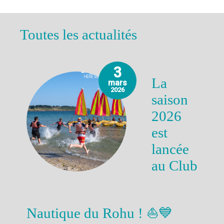
Toutes les actualités
3
La
mars
2026
saison
2026
est
lancée
au Club
Nautique du Rohu ! ⛵💙