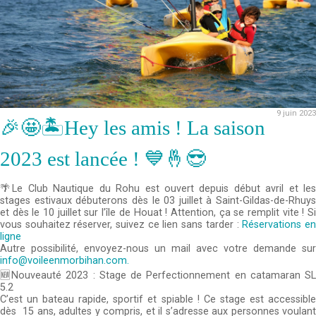
9 juin 2023
🎉🤩🏝️Hey les amis ! La saison
2023 est lancée ! 💙🤞😎
🌴Le Club Nautique du Rohu est ouvert depuis début avril et les
stages estivaux débuterons dès le 03 juillet à Saint-Gildas-de-Rhuys
et dès le 10 juillet sur l’île de Houat ! Attention, ça se remplit vite ! Si
vous souhaitez réserver, suivez ce lien sans tarder :
Réservations e
ligne
Autre possibilité, envoyez-nous un mail avec votre demande sur
info@voileenmorbihan.com.
🆕Nouveauté 2023 : Stage de Perfectionnement en catamaran SL
5.2
C’est un bateau rapide, sportif et spiable ! Ce stage est accessible
dès 15 ans, adultes y compris, et il s’adresse aux personnes voulant