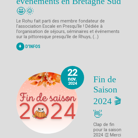
évènements en Bretagne Sud
🤩🌞
Le Rohu fait parti des membre fondateur de
l'association Escale en Presqu'île ! Dédiée à
l’organisation de séjours, séminaires et événements
sur la pittoresque presqu’île de Rhuys, (...)
+
D'INFOS
22
Fin de
nov.
2024
Saison
2024 🎬
👋
Clap de fin
pour la saison
2024 👏 Merci