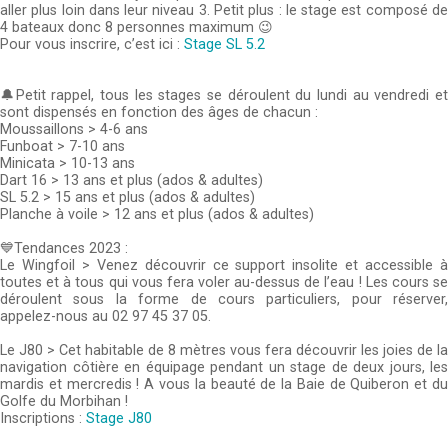
aller plus loin dans leur niveau 3. Petit plus : le stage est composé de
4 bateaux donc 8 personnes maximum 😉
Pour vous inscrire, c’est ici :
Stage SL 5.2
🔔Petit rappel, tous les stages se déroulent du lundi au vendredi et
sont dispensés en fonction des âges de chacun :
Moussaillons > 4-6 ans
Funboat > 7-10 ans
Minicata > 10-13 ans
Dart 16 > 13 ans et plus (ados & adultes)
SL 5.2 > 15 ans et plus (ados & adultes)
Planche à voile > 12 ans et plus (ados & adultes)
💙Tendances 2023 :
Le Wingfoil > Venez découvrir ce support insolite et accessible à
toutes et à tous qui vous fera voler au-dessus de l’eau ! Les cours se
déroulent sous la forme de cours particuliers, pour réserver,
appelez-nous au 02 97 45 37 05.
Le J80 > Cet habitable de 8 mètres vous fera découvrir les joies de la
navigation côtière en équipage pendant un stage de deux jours, les
mardis et mercredis ! A vous la beauté de la Baie de Quiberon et du
Golfe du Morbihan !
Inscriptions :
Stage J80