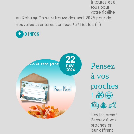
à toutes et à
tous pour
votre fidélité
au Rohu ❤️ On se retrouve dès avril 2025 pour de
nouvelles aventures sur l'eau ! 🎉 Restez (...)
+
D'INFOS
22
Pensez
nov.
2024
à vos
proches
! 🎁🤩
🎂🎄👶
Hey les amis !
Pensez à vos
proches en
leur offrant