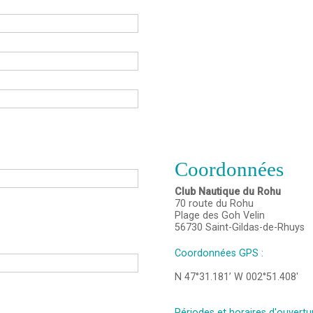
Coordonnées
Club Nautique du Rohu
70 route du Rohu
Plage des Goh Velin
56730
Saint-Gildas-de-Rhuys
Coordonnées GPS :
N 47°31.181’ W 002°51.408'
Périodes et horaires d'ouvertur