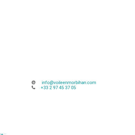
info@voileenmorbihan.com
+33 2 97 45 37 05
e :