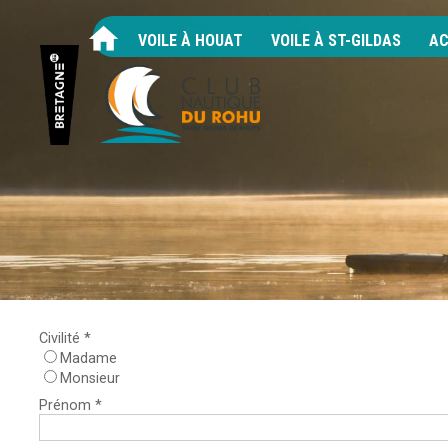
VOILE À HOUAT
VOILE À ST-GILDAS
AC
Civilité *
Madame
Monsieur
Prénom *