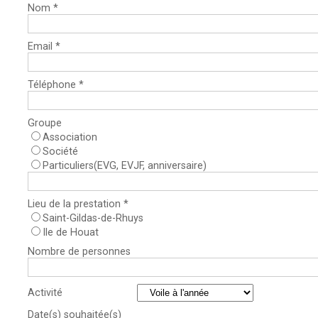
Nom *
Email *
Téléphone *
Groupe
Association
Société
Particuliers(EVG, EVJF, anniversaire)
Lieu de la prestation *
Saint-Gildas-de-Rhuys
Ile de Houat
Nombre de personnes
Activité
Date(s) souhaitée(s)