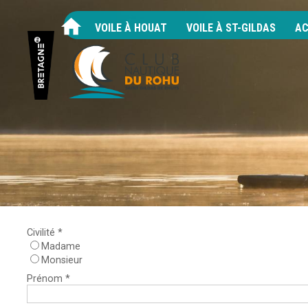
VOILE À HOUAT
VOILE À ST-GILDAS
AC
Civilité *
Madame
Monsieur
Prénom *