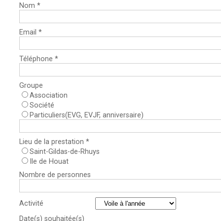
Nom *
Email *
Téléphone *
Groupe
Association
Société
Particuliers(EVG, EVJF, anniversaire)
Lieu de la prestation *
Saint-Gildas-de-Rhuys
Ile de Houat
Nombre de personnes
Activité
Date(s) souhaitée(s)