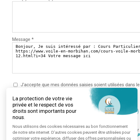
Message *
J'accepte que mes données saisies soient utilisées dans le
Les champs marqués d'un * sont obligatoires
Les informations recueillies à partir de ce formulaire sont enregistrées e
entreprise chargés du traitement de votre message.
Voir notre politique de 