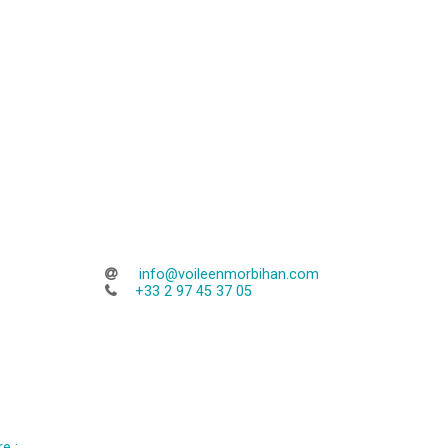
info@voileenmorbihan.com
+33 2 97 45 37 05
e :