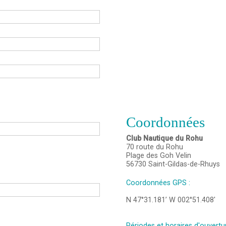
Coordonnées
Club Nautique du Rohu
70 route du Rohu
Plage des Goh Velin
56730
Saint-Gildas-de-Rhuys
Coordonnées GPS :
N 47°31.181’ W 002°51.408'
Périodes et horaires d'ouvertur